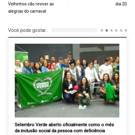
Velhinhos vão reviver as
dia 20
alegrias do carnaval
Você pode gostar...
Aperf
cirurg
20 f
uro
Setembro Verde aberto oficialmente como o mês
da inclusão social da pessoa com deficiência