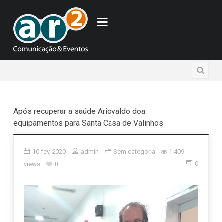
Após recuperar a saúde Ariovaldo doa
equipamentos para Santa Casa de Valinhos
10 fev, 2020
admin
Sem categoria
1.409
0
views
0