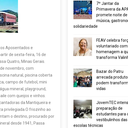
7º Jantar da
Primavera da AP
promete noite de
música, gastrono
solidariedade
FEAV celebra for
voluntariado com
dos Aposentados e
homenagem a q
rtir de sexta-feira, 16 de
transforma Valin
sa Quatro, Minas Gerais.
5 de novembro, com
Bazar do Patru
ina natural, piscina coberta
arrecada produto
ica, campo de futebol, mini
podem transform
vidas
 água mineral, playground,
aile com queijos e vinhos.
cantadoras da Mantiqueira e
JovemTEC intensi
preparação de
a privilegiada.O friozinho ao
estudantes para 
entam o destino, procurado por
vestibulinhos das
mineral desde 1941, Passa
escolas técnicas