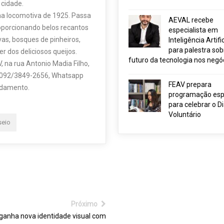
 cidade.
ma locomotiva de 1925. Passa
AEVAL recebe
oporcionando belos recantos
especialista em
as, bosques de pinheiros,
Inteligência Artific
para palestra sob
r dos deliciosos queijos.
futuro da tecnologia nos negó
, na rua Antonio Madia Filho,
1-0092/3849-2656, Whatsapp
FEAV prepara
ndamento.
programação esp
para celebrar o D
Voluntário
seio
Próximo
ganha nova identidade visual com