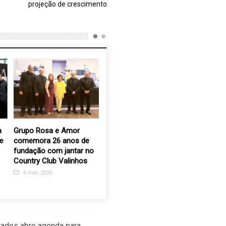
projeção de crescimento
Grupo Rosa e Amor
Mais equipamentos em
Integran
e
comemora 26 anos de
comodato com o
particip
fundação com jantar no
Governo do Estado
da Virada
Country Club Valinhos
chegam à Santa Casa de
experime
Valinhos
enquanto
4 mar, 2026
24 maio, 2022
4 out, 2
ados abre agenda para