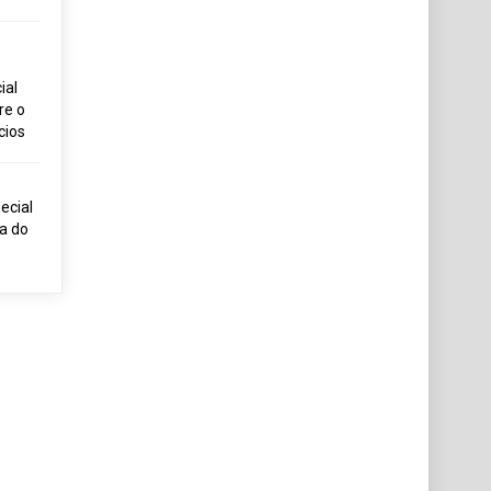
ial
re o
cios
ecial
ia do