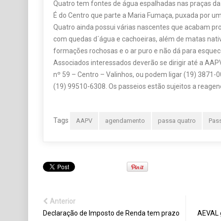
Quatro tem fontes de água espalhadas nas praças da
É do Centro que parte a Maria Fumaça, puxada por u
Quatro ainda possui várias nascentes que acabam pr
com quedas d´água e cachoeiras, além de matas nativ
formações rochosas e o ar puro e não dá para esquece
Associados interessados deverão se dirigir até a AAPV
nº 59 – Centro – Valinhos, ou podem ligar (19) 387
(19) 99510-6308. Os passeios estão sujeitos a reage
Tags
AAPV
agendamento
passa quatro
Pas
Anterior
Declaração de Imposto de Renda tem prazo
AEVAL 