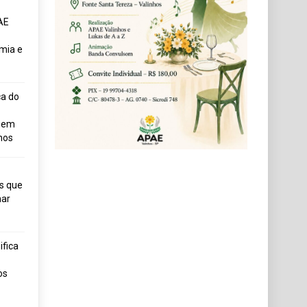
AE
mia e
ça do
uem
hos
s que
ar
fica
os