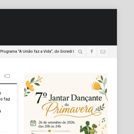
“A União faz a Vida”, do Sicredi Iguaçu, que teve a presença de mais de mil
o
o faz
i
a