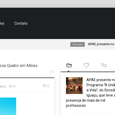
dos
Contato
APAE presente no Programa 
1 dia atrás
ssa Quatro em Minas
APAE presente n
Programa “A Uniã
0
iews
0
a Vida”, do Sicred
Iguaçu, que teve 
presença de mais de mil
professores