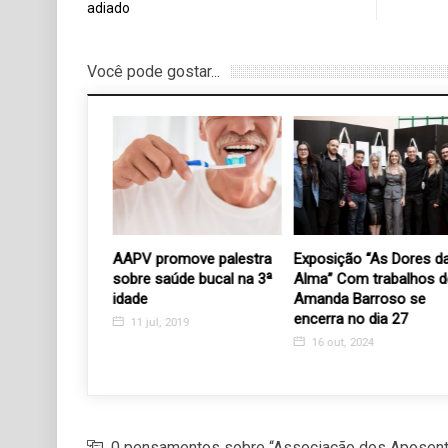
adiado
Você pode gostar...
omemora 10
AAPV promove palestra
Exposição “As Dores da
rreira com a
sobre saúde bucal na 3ª
Alma” Com trabalhos d
“As Dores da
idade
Amanda Barroso se
encerra no dia 27
11 jul, 2019
4
16 out, 2024
0 pensamentos sobre “Associação dos Aposent