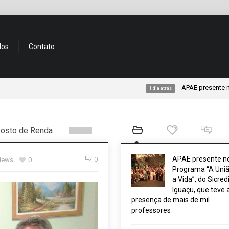
dos
Contato
APAE presente no Programa
1 dia atrás
posto de Renda
APAE presente n
0
views
0
Programa “A Uniã
a Vida”, do Sicred
Iguaçu, que teve 
presença de mais de mil
professores