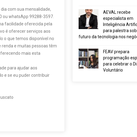
 dia com sua mensalidade,
AEVAL recebe
0 ou whatsApp 99288-3597.
especialista em
a facilidade oferecida pela
Inteligência Artific
para palestra sob
vo é oferecer serviços aos
futuro da tecnologia nos negó
o o que temos disponível no
e renda e muitas pessoas têm
FEAV prepara
oferecendo mais esta
programação esp
para celebrar o D
ade para ajudar aos
Voluntário
 e se eu puder contribuir
ruscato