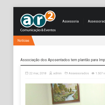
Assessoria
Assessora
Notícias
Associação dos Aposentados tem plantão para Im
22 mar, 2018
admin
Assessorados
1.507 