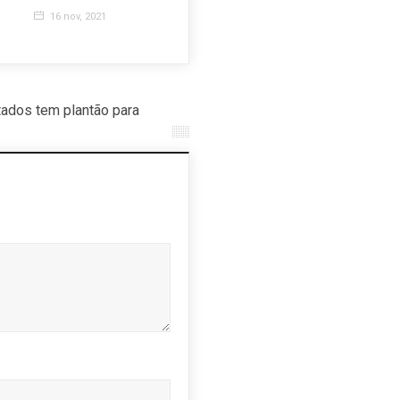
setor
espera n
16 nov, 2021
14 dez, 2023
24 jan, 2
ados tem plantão para