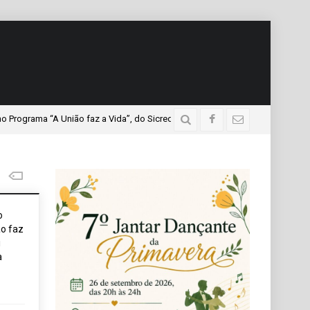
 “A União faz a Vida”, do Sicredi Iguaçu, que teve a presença de mais de mi
o
o faz
i
a