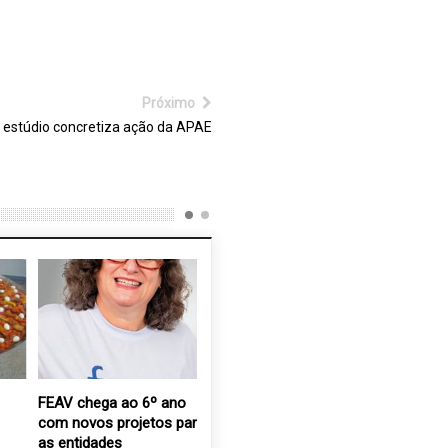
Próximo
 estúdio concretiza ação da APAE
FEAV chega ao 6º ano
ACES entidade crescente
Através d
com novos projetos para
com a profissionalização
clientes 
as entidades
da gestão no terceiro
podem sa