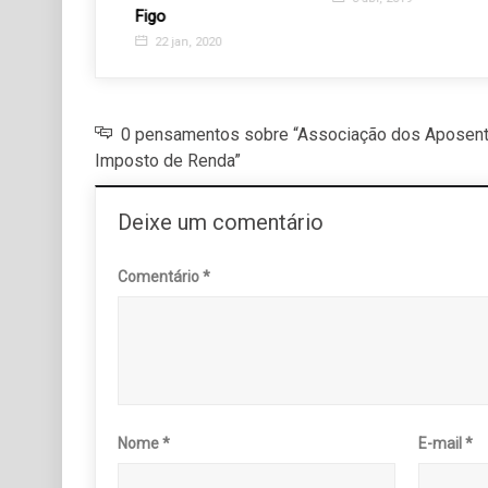
Figo
2020
22 jan, 2020
0 pensamentos sobre “Associação dos Aposent
Imposto de Renda”
Deixe um comentário
Comentário
*
Nome
*
E-mail
*