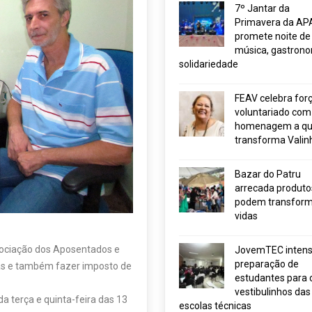
7º Jantar da
Primavera da AP
promete noite de
música, gastrono
solidariedade
FEAV celebra for
voluntariado com
homenagem a q
transforma Valin
Bazar do Patru
arrecada produto
podem transform
vidas
sociação dos Aposentados e
JovemTEC intensi
preparação de
das e também fazer imposto de
estudantes para 
vestibulinhos das
a terça e quinta-feira das 13
escolas técnicas