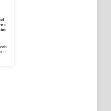
ial
re o
cios
ecial
ia do