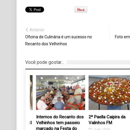
Anterior
Oficina de Culinária é um sucesso no
Foto em
Recanto dos Velhinhos
Você pode gostar...
 de Valinhos
Internos do Recanto dos
2ª Paella Caipira da
rmitex do SESI
Velhinhos tem passeio
Valinhos FM
funcionários
marcado na Festa do
3 abr, 2019