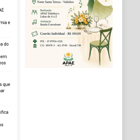
AE
mia e
ça do
uem
hos
s que
ar
fica
os