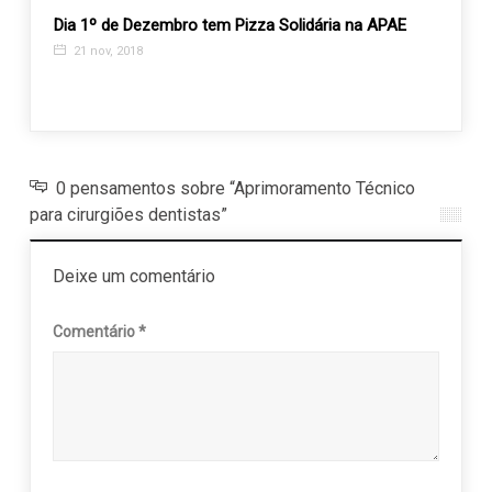
Dia 1º de Dezembro tem Pizza Solidária na APAE
Sábad
Amor
21 nov, 2018
23 m
0 pensamentos sobre “Aprimoramento Técnico
para cirurgiões dentistas”
Deixe um comentário
Comentário
*