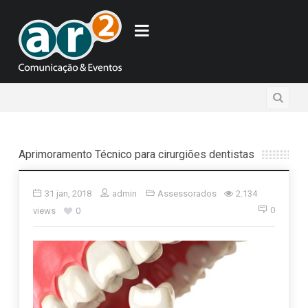
Aprimoramento Técnico para cirurgiões dentistas
31 jan, 2018
admin
Assessorados
2.134
0
views
0