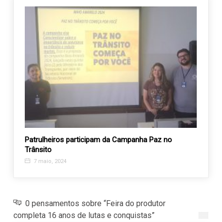
Patrulheiros participam da Campanha Paz no
Pais 
Trânsito
Pizza
7 maio, 2024
4 de
0 pensamentos sobre “Feira do produtor
completa 16 anos de lutas e conquistas”