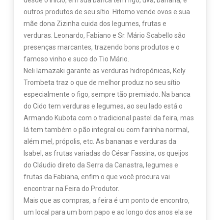
desde o início, em sua banca tem figo, uva, banana, e
outros produtos de seu sítio. Hitomo vende ovos e sua
mãe dona Zizinha cuida dos legumes, frutas e
verduras. Leonardo, Fabiano e Sr. Mário Scabello são
presenças marcantes, trazendo bons produtos e o
famoso vinho e suco do Tio Mário.
Neli Iamazaki garante as verduras hidropônicas, Kely
Trombeta traz o que de melhor produz no seu sítio
especialmente o figo, sempre tão premiado. Na banca
do Cido tem verduras e legumes, ao seu lado está o
Armando Kubota com o tradicional pastel da feira, mas
lá tem também o pão integral ou com farinha normal,
além mel, própolis, etc. As bananas e verduras da
Isabel, as frutas variadas do César Fassina, os queijos
do Cláudio direto da Serra da Canastra, legumes e
frutas da Fabiana, enfim o que você procura vai
encontrar na Feira do Produtor.
Mais que as compras, a feira é um ponto de encontro,
um local para um bom papo e ao longo dos anos ela se