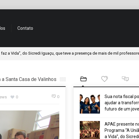
dos
Contato
, do Sicredi Iguaçu, que teve a presença de mais de mil professores
a a Santa Casa de Valinhos
Sua nota fiscal p
0
iews
0
ajudar a transfor
futuro de um jov
APAE presente n
Programa “A Uniã
a Vida”, do Sicred