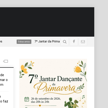
7º Jantar da Primavera da APAE promete noite de música, gast
5 dias atrás
ode
mar o
em
o
o faz
i