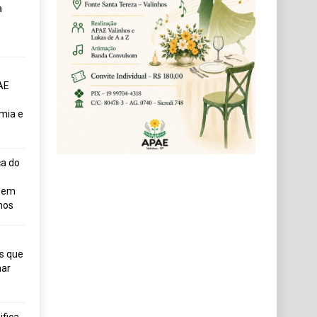
a
AE
mia e
ça do
uem
hos
s que
ar