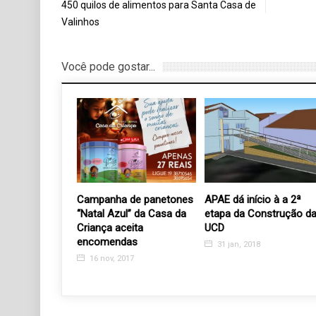
450 quilos de alimentos para Santa Casa de
Valinhos
Você pode gostar...
Campanha de panetones
APAE dá início à a 2ª
“Natal Azul” da Casa da
etapa da Construção d
Criança aceita
UCD
encomendas
31 jan, 2018
16 nov, 2017