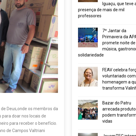
Iguaçu, que teve 
presença de mais de mil
professores
7º Jantar da
Primavera da AP
promete noite de
música, gastrono
solidariedade
FEAV celebra for
voluntariado com
homenagem a q
transforma Valin
Bazar do Patru
ino de Deus,onde os membros da
arrecada produto
podem transform
 para doar nos locais de
vidas
eiro para receber o benefício.
ano de Campos Valtriani