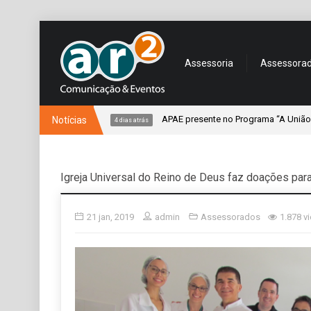
Assessoria
Assessora
m jovem
APAE presente no Programa “A União faz a Vida”
Notícias
4 dias atrás
Igreja Universal do Reino de Deus faz doações par
21 jan, 2019
admin
Assessorados
1.878 v