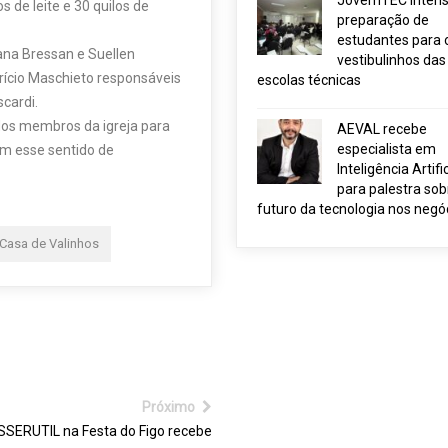
JovemTEC intensi
s de leite e 30 quilos de
preparação de
estudantes para 
ana Bressan e Suellen
vestibulinhos das
rício Maschieto responsáveis
escolas técnicas
cardi.
dos membros da igreja para
AEVAL recebe
especialista em
om esse sentido de
Inteligência Artific
para palestra sob
futuro da tecnologia nos negó
 Casa de Valinhos
Próximo
SERUTIL na Festa do Figo recebe