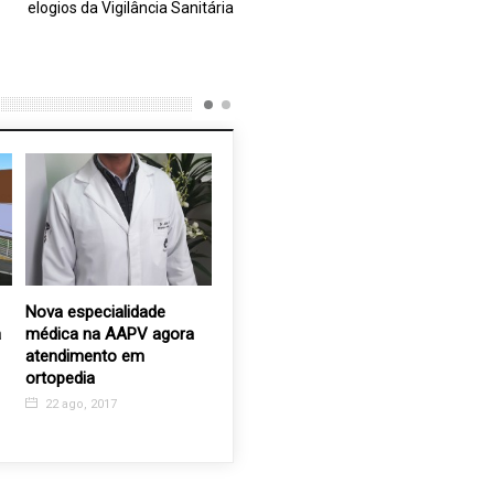
elogios da Vigilância Sanitária
Nova especialidade
Aniversário da APAE
Mais um
a
médica na AAPV agora
comemorado com muita
boa músi
atendimento em
alegria
na Matriz
ortopedia
Sebastiã
17 abr, 2024
22 ago, 2017
22 ago, 