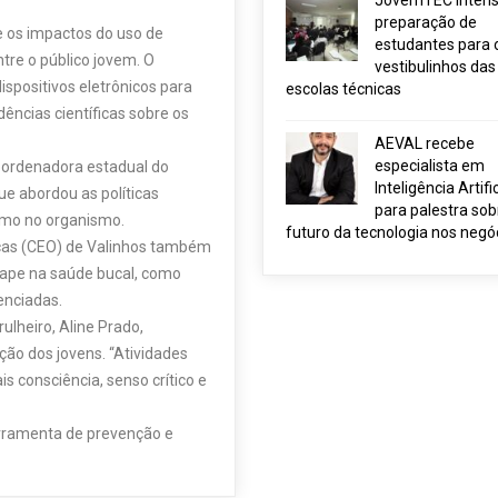
JovemTEC intensi
preparação de
e os impactos do uso de
estudantes para 
tre o público jovem. O
vestibulinhos das
spositivos eletrônicos para
escolas técnicas
ências científicas sobre os
AEVAL recebe
especialista em
coordenadora estadual do
Inteligência Artific
e abordou as políticas
para palestra sob
ismo no organismo.
futuro da tecnologia nos negó
icas (CEO) de Valinhos também
vape na saúde bucal, como
enciadas.
ulheiro, Aline Prado,
ão dos jovens. “Atividades
 consciência, senso crítico e
rramenta de prevenção e