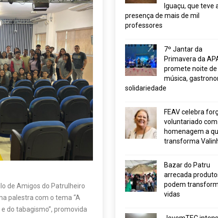
Iguaçu, que teve 
presença de mais de mil
professores
7º Jantar da
Primavera da AP
promete noite de
música, gastrono
solidariedade
FEAV celebra for
voluntariado com
homenagem a q
transforma Valin
Bazar do Patru
arrecada produto
podem transform
lo de Amigos do Patrulheiro
vidas
uma palestra com o tema “A
e e do tabagismo”, promovida