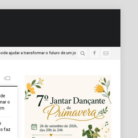
r a transformar o futuro de um jovem
APAE presente no 
3 dias atrás
ode
mar o
em
o
o faz
i