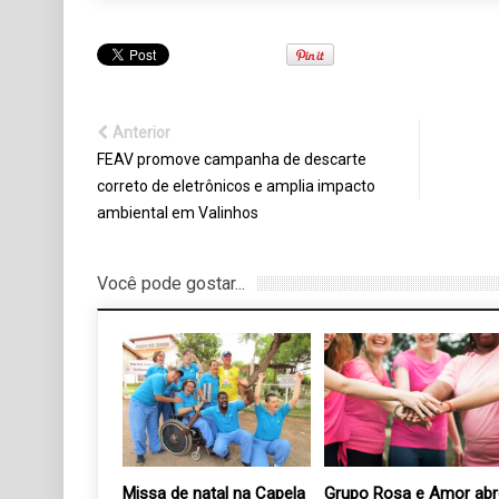
Anterior
FEAV promove campanha de descarte
correto de eletrônicos e amplia impacto
ambiental em Valinhos
Você pode gostar...
dária da APAE
Missa de natal na Capela
Grupo Rosa e Amor abr