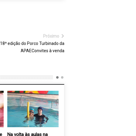
Próximo
18ª edição do Porco Turbinado da
APAEConvites à venda
e
Na volta às aulas na
Feira do produtor
Internos