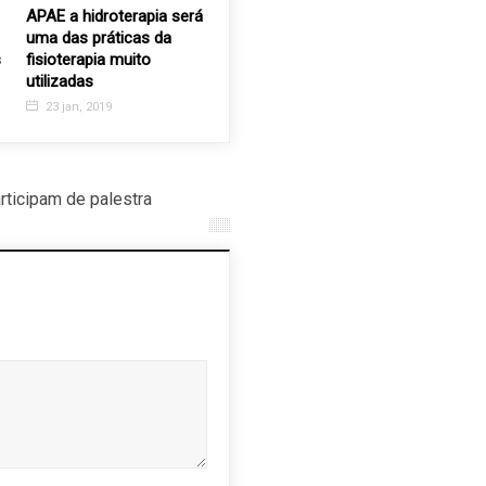
APAE a hidroterapia será
completa 15 anos de
Velhinho
uma das práticas da
lutas e conquistas
cheia de 
fisioterapia muito
comemora
23 jul, 2018
utilizadas
Idoso
23 jan, 2019
21 set, 2
ticipam de palestra