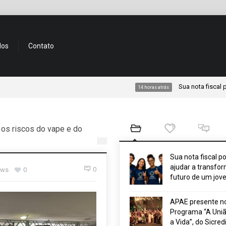
dos
Contato
Sua nota fiscal pode ajuda
14 horas atrás
 os riscos do vape e do
Sua nota fiscal p
ajudar a transfor
0
ews
0
futuro de um jov
APAE presente n
Programa “A Uniã
a Vida”, do Sicred