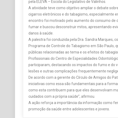
pela ELEVA – Escola do Legislativo de Valinhos.
A atividade teve como objetivo ampliar o debate sobr
cigarros eletrônicos e do tabagismo, especialmente en
encontro foi motivado pelo aumento do consumo de di
fumar e buscou desconstruir mitos, apresentando evid
danos à saúde.
A palestra foi conduzida pela Dra. Sandra Marques, 
Programa de Controle do Tabagismo em São Paulo, qu
públicas relacionadas ao tema e os efeitos do tabag
Profissionais do Centro de Especialidades Odontológ
participaram, destacando os impactos do fumo e do 
lesões e outras complicações frequentemente neglig
De acordo com a gerente do Círculo de Amigos do Patr
iniciativas como essa são fundamentais para a formaç
como esta contribuem para que eles desenvolvam mais
cuidados com a própria saúde”, afirmou.
A ação reforça a importância da informação como fe
promoção da saúde entre adolescentes e jovens.