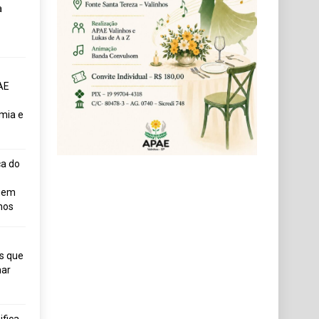
a
AE
mia e
ça do
uem
hos
s que
ar