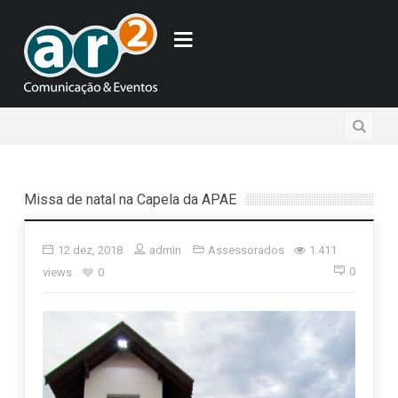
Missa de natal na Capela da APAE
12 dez, 2018
admin
Assessorados
1.411
0
views
0