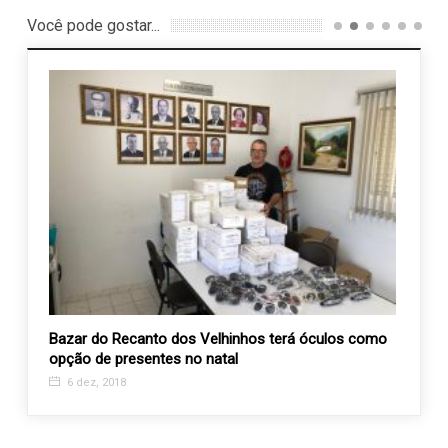
Você pode gostar...
 Casa
Bazar do Recanto dos Velhinhos terá óculos como
AEVAL
opção de presentes no natal
da no
6 dez, 2018
21 f