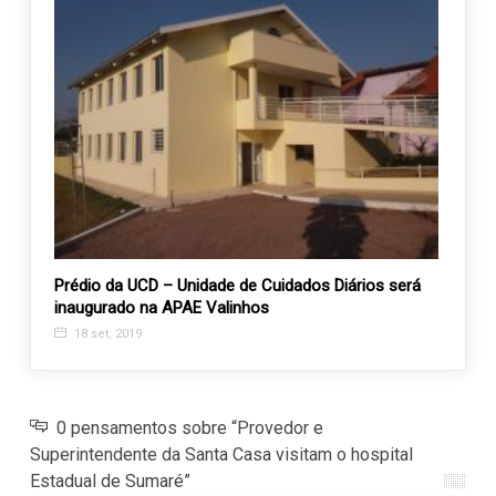
 da
Prédio da UCD – Unidade de Cuidados Diários será
Recan
inaugurado na APAE Valinhos
1975
18 set, 2019
12 d
0 pensamentos sobre “Provedor e
Superintendente da Santa Casa visitam o hospital
Estadual de Sumaré”