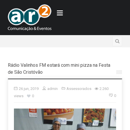
Rádio Valinhos FM estará com mini pizza na Festa
de São Cristóvão
26 jun, 2019
admin
Assessorados
2.260
0
views
0