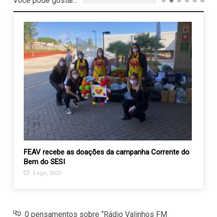
Você pode gostar...
as e
FEAV recebe as doações da campanha Corrente do
Grupo
Bem do SESI
alime
5 ago, 2020
22 d
0 pensamentos sobre “Rádio Valinhos FM