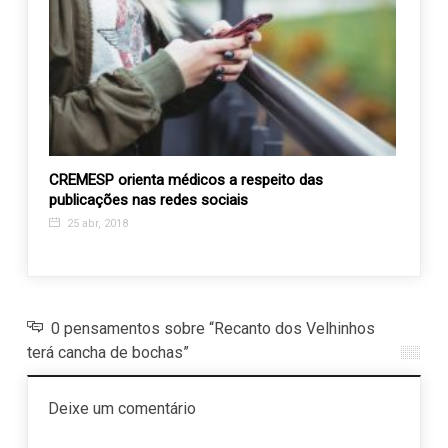
ara
CREMESP orienta médicos a respeito das
Colab
VID-19
publicações nas redes sociais
APAE 
25 abr, 2018
2 ju
0 pensamentos sobre “Recanto dos Velhinhos
terá cancha de bochas”
Deixe um comentário