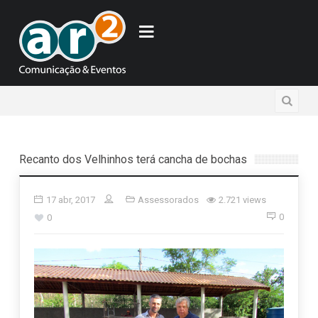
Recanto dos Velhinhos terá cancha de bochas
17 abr, 2017
Assessorados
2.721 views
0
0