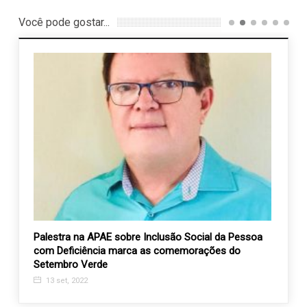
Você pode gostar...
cia
Palestra na APAE sobre Inclusão Social da Pessoa
AEVAL
om
com Deficiência marca as comemorações do
Valin
Setembro Verde
21 j
13 set, 2022