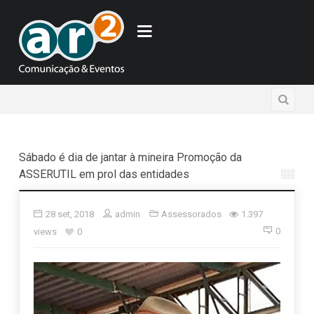
Sábado é dia de jantar à mineira Promoção da
ASSERUTIL em prol das entidades
28 set, 2018
admin
Assessorados
1.397
0
views
0