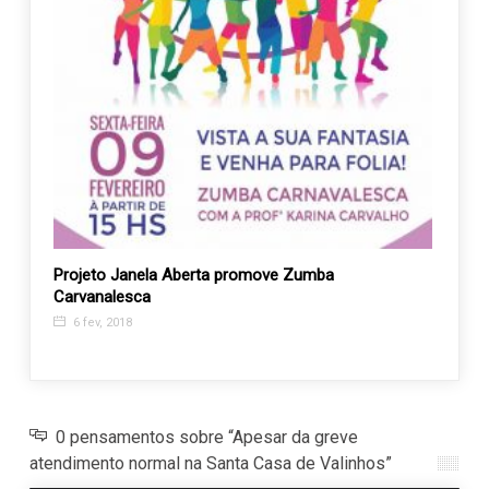
a
Projeto Janela Aberta promove Zumba
Parti
Carvanalesca
difer
6 fev, 2018
26 n
0 pensamentos sobre “Apesar da greve
atendimento normal na Santa Casa de Valinhos”