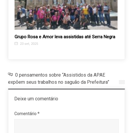
 de
Grupo Rosa e Amor leva assistidas até Serra Negra
Recan
deslo
23 set, 2025
6 fe
0 pensamentos sobre “Assistidos da APAE
expõem seus trabalhos no saguão da Prefeitura”
Deixe um comentário
Comentário
*