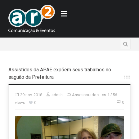
Assistidos da APAE expõem seus trabalhos no
saguão da Prefeitura
29 nov, 2018
admin
Assessorados
1.356
0
views
0