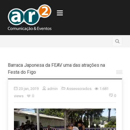
Barraca Japonesa da FEAV uma das atrações na
Festa do Figo
23 jan, 2019
admin
Assessorados
1.681
0
views
0