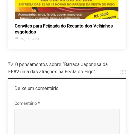
Convites para Feijoada do Recanto dos Velhinhos
Proje
esgotados
Câmar
24 jun, 2020
30 o
0 pensamentos sobre “Barraca Japonesa da
FEAV uma das atrações na Festa do Figo”
Deixe um comentário
Comentário
*