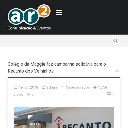
Colégio da Maggie faz campanha solidária para o
Recanto dos Velhinhos
19 jun, 2018
admin
Assessorados
1.758
0
views
0