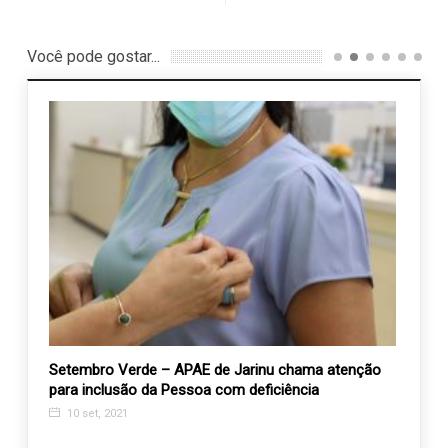
Você pode gostar...
Setembro Verde – APAE de Jarinu chama atenção
AEVAL
cio
para inclusão da Pessoa com deficiência
conhe
10 set, 2021
24 f