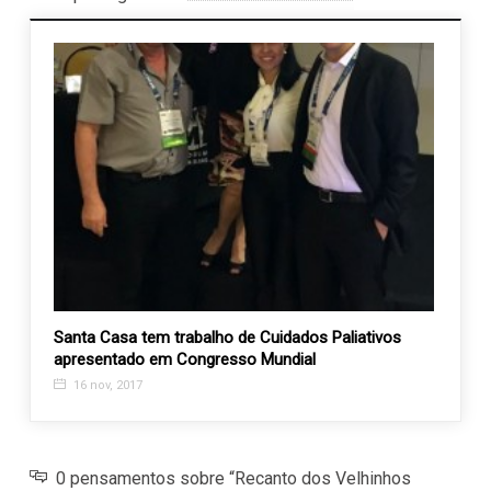
Casa
Santa Casa tem trabalho de Cuidados Paliativos
Em se
apresentado em Congresso Mundial
2 ag
16 nov, 2017
0 pensamentos sobre “Recanto dos Velhinhos