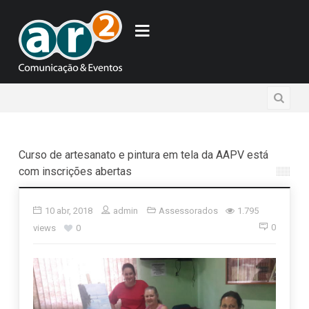
Curso de artesanato e pintura em tela da AAPV está
com inscrições abertas
10 abr, 2018
admin
Assessorados
1.795
0
views
0