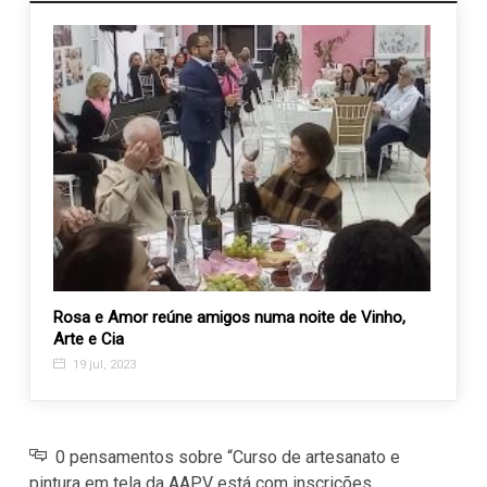
busca
Rosa e Amor reúne amigos numa noite de Vinho,
Vem a
Arte e Cia
APAE 
19 jul, 2023
3 ja
0 pensamentos sobre “Curso de artesanato e
pintura em tela da AAPV está com inscrições