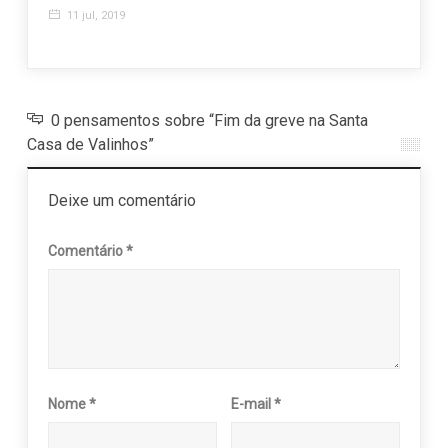
11 jul, 2019
6 de
0 pensamentos sobre “Fim da greve na Santa
Casa de Valinhos”
Deixe um comentário
Comentário
*
Nome
*
E-mail
*