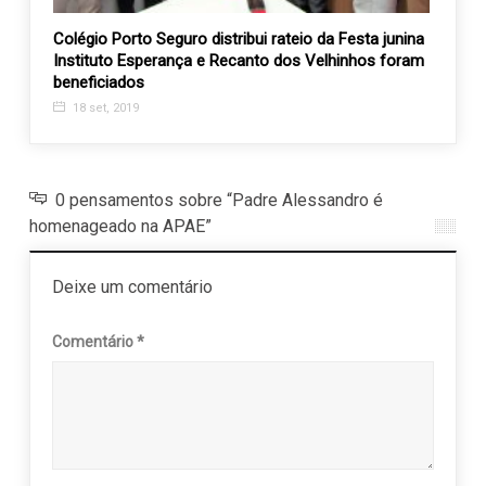
Colégio Porto Seguro distribui rateio da Festa junina
Colab
Instituto Esperança e Recanto dos Velhinhos foram
Solidá
beneficiados
11 m
18 set, 2019
0 pensamentos sobre “Padre Alessandro é
homenageado na APAE”
Deixe um comentário
Comentário
*