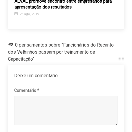
AEVAL promove encontro entre empresários para
No an
apresentação dos resultados
prese
28 ago, 2019
25 j
0 pensamentos sobre “Funcionários do Recanto
dos Velhinhos passam por treinamento de
Capacitação”
Deixe um comentário
Comentário
*