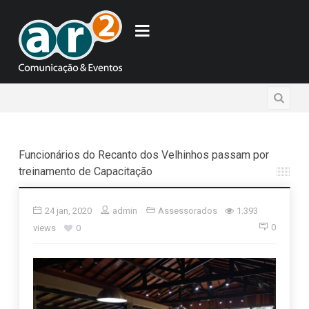
Funcionários do Recanto dos Velhinhos passam por
treinamento de Capacitação
24 jan, 2020
admin
Assessorados
1.393
0
views
0