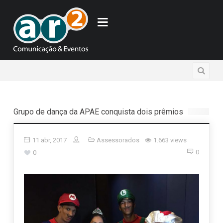
Grupo de dança da APAE conquista dois prêmios
11 abr, 2017
Assessorados
1.663 views
0
0