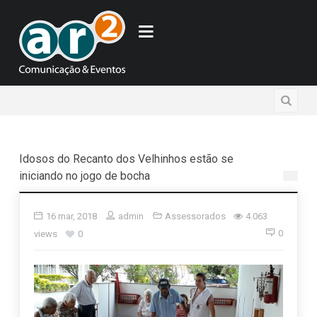
Idosos do Recanto dos Velhinhos estão se
iniciando no jogo de bocha
16 mar, 2018
admin
Assessorados
4.063
0
views
0