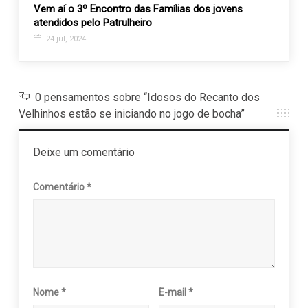
Vem aí o 3º Encontro das Famílias dos jovens
Rosa 
atendidos pelo Patrulheiro
Desaf
24 jul, 2024
18 n
0 pensamentos sobre “Idosos do Recanto dos
Velhinhos estão se iniciando no jogo de bocha”
Deixe um comentário
Comentário
*
Nome
*
E-mail
*