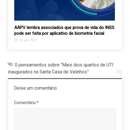
anta
AAPV lembra associados que prova de vida do INSS
Projet
pode ser feita por aplicativo de biometria facial
APAE
20 abr, 2021
21 j
0 pensamentos sobre “Mais dois quartos de UTI
inaugurados na Santa Casa de Valinhos”
Deixe um comentário
Comentário
*