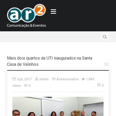
Mais dois quartos de UTI inaugurados na Santa
Casa de Valinhos
5 jul, 2017
admin
Assessorados
1.849
0
views
0