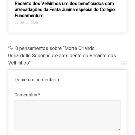
ub
Recanto dos Velhinhos um dos beneficiados com
Santa
arrecadações da Festa Junina especial do Colégio
recon
Fundamentum
Aplau
20 jul, 2020
15 j
0 pensamentos sobre “Morre Orlando
Guirardello Sobrinho ex-presidente do Recanto dos
Velhinhos”
Deixe um comentário
Comentário
*