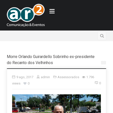
Morre Orlando Guirardello Sobrinho ex-presidente
do Recanto dos Velhinhos
9 ago, 2017
admin
Assessorados
1.796
0
views
0