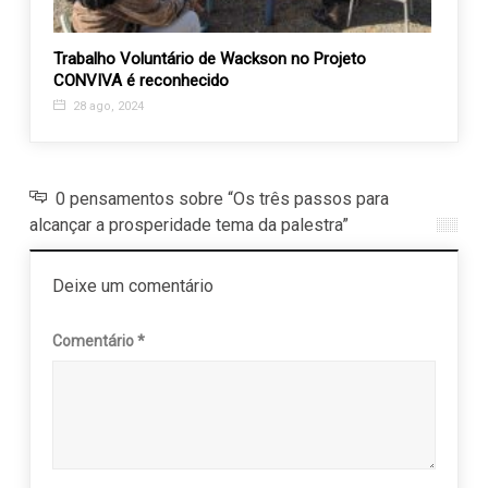
us
Trabalho Voluntário de Wackson no Projeto
Proje
ow
CONVIVA é reconhecido
víncu
28 ago, 2024
28 f
0 pensamentos sobre “Os três passos para
alcançar a prosperidade tema da palestra”
Deixe um comentário
Comentário
*