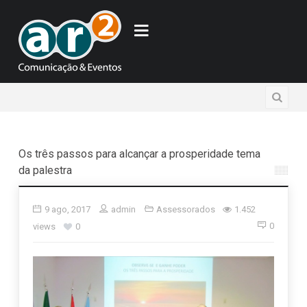
Os três passos para alcançar a prosperidade tema
da palestra
9 ago, 2017
admin
Assessorados
1.452
0
views
0