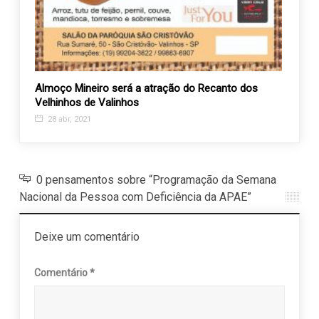
Almoço Mineiro será a atração do Recanto dos
Vem a
Velhinhos de Valinhos
21 o
28 abr, 2021
0 pensamentos sobre “Programação da Semana
Nacional da Pessoa com Deficiência da APAE”
Deixe um comentário
Comentário
*