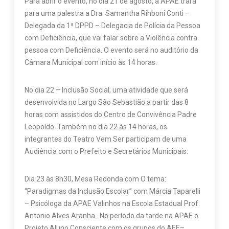
Para abrir o evento, no dia 21 de agosto, a APAE trará
para uma palestra a Dra. Samantha Rihboni Conti –
Delegada da 1ª DPPD – Delegacia de Polícia da Pessoa
com Deficiência, que vai falar sobre a Violência contra
pessoa com Deficiência. O evento será no auditório da
Câmara Municipal com início às 14 horas.
No dia 22 – Inclusão Social, uma atividade que será
desenvolvida no Largo São Sebastião a partir das 8
horas com assistidos do Centro de Convivência Padre
Leopoldo. Também no dia 22 às 14 horas, os
integrantes do Teatro Vem Ser participam de uma
Audiência com o Prefeito e Secretários Municipais.
Dia 23 às 8h30, Mesa Redonda com O tema:
“Paradigmas da Inclusão Escolar” com Márcia Taparelli
– Psicóloga da APAE Valinhos na Escola Estadual Prof.
Antonio Alves Aranha. No período da tarde na APAE o
Projeto Aluno Consciente com os grupos do AEE–