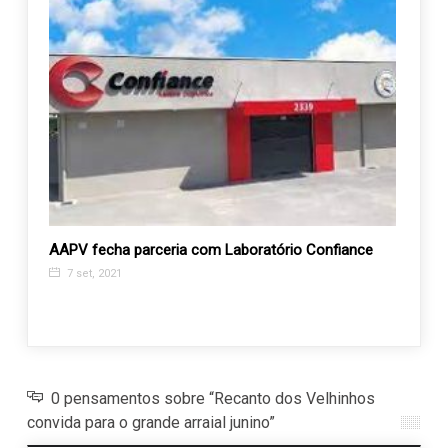
AAPV fecha parceria com Laboratório Confiance
Admin
ender
7 set, 2021
24 j
0 pensamentos sobre “Recanto dos Velhinhos
convida para o grande arraial junino”