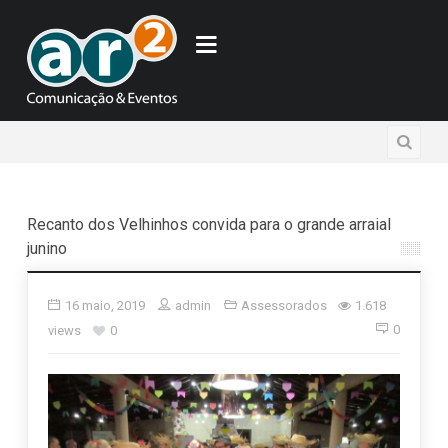
Recanto dos Velhinhos convida para o grande arraial
junino
16 maio, 2019
admin
Assessorados
1.618
0
views
0