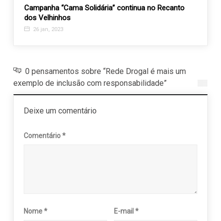
rande
Campanha “Cama Solidária” continua no Recanto
Amigo
dos Velhinhos
momen
26 jan, 2023
28 a
0 pensamentos sobre “Rede Drogal é mais um
exemplo de inclusão com responsabilidade”
Deixe um comentário
Comentário
*
Nome
*
E-mail
*