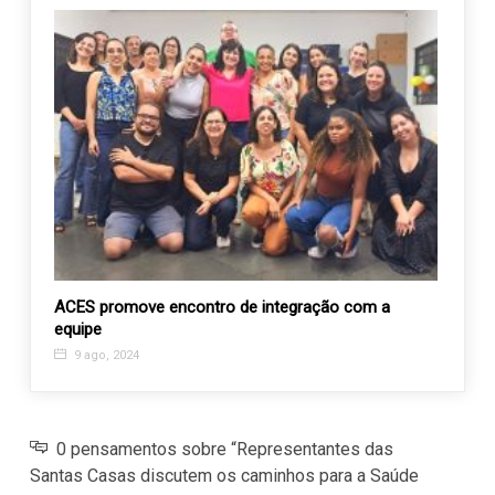
e
tas
ACES promove encontro de integração com a
Consc
equipe
Sebas
9 ago, 2024
4 ab
0 pensamentos sobre “Representantes das
Santas Casas discutem os caminhos para a Saúde