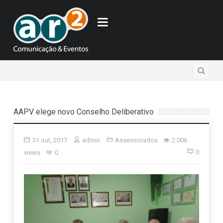
AAPV elege novo Conselho Deliberativo
31 out, 2017
admin
Assessorados
2.006
0
views
0