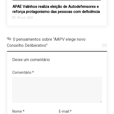
il
APAE Valinhos realiza eleição de Autodefensores e
Patrul
mann
reforça protagonismo das pessoas com deficiência
dezem
29 out, 2025
27 n
0 pensamentos sobre “AAPV elege novo
Conselho Deliberativo”
Deixe um comentário
Comentário
*
Nome
*
E-mail
*