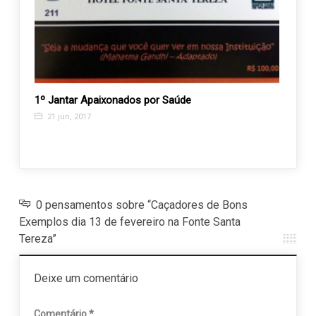
o
1º Jantar Apaixonados por Saúde
ACES 
de
ampli
21 jun, 2017
5 fe
0 pensamentos sobre “Caçadores de Bons
Exemplos dia 13 de fevereiro na Fonte Santa
Tereza”
Deixe um comentário
Comentário
*