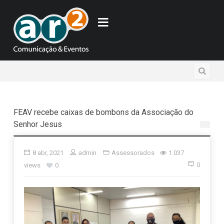
FEAV recebe caixas de bombons da Associação do
Senhor Jesus
8 abr, 2021
admin
Assessorados
1.037
0
views
0