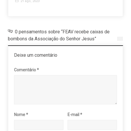
Valin
21 ago, 2023
11 d
0 pensamentos sobre “FEAV recebe caixas de
bombons da Associação do Senhor Jesus”
Deixe um comentário
Comentário
*
Nome
*
E-mail
*