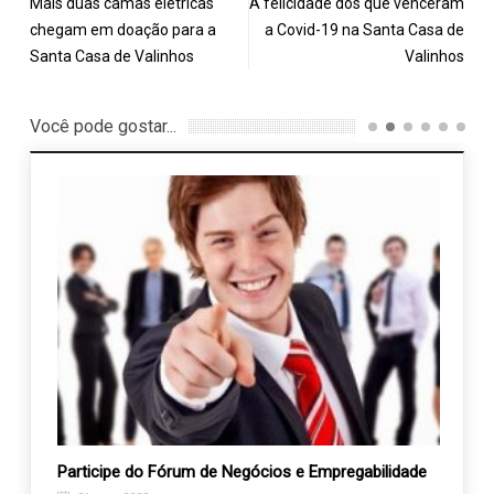
Mais duas camas elétricas
A felicidade dos que venceram
chegam em doação para a
a Covid-19 na Santa Casa de
Santa Casa de Valinhos
Valinhos
Você pode gostar...
a os
Participe do Fórum de Negócios e Empregabilidade
Padre