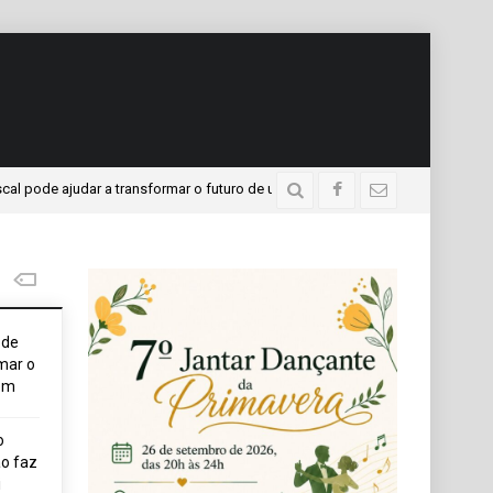
ode ajudar a transformar o futuro de um jovem
APAE pre
2 dias atrás
ode
mar o
em
o
o faz
i