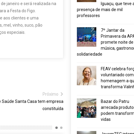
 de janeiro e será realizada na
Iguaçu, que teve 
presença de mais de mil
ara a Festa do Figo.
professores
ce aos clientes e uma
, mel, vinho, suco, pão
7º Jantar da
ços especiais.
Primavera da AP
promete noite de
música, gastrono
solidariedade
FEAV celebra for
voluntariado com
homenagem a q
transforma Valin
Próximo
e Saúde Santa Casa tem empresa
Bazar do Patru
arrecada produto
constituída
podem transform
vidas