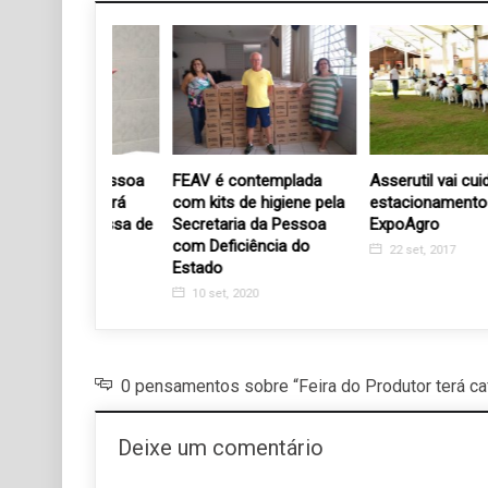
al da Pessoa
FEAV é contemplada
Asserutil vai cuidar do
ência será
com kits de higiene pela
estacionamento da 1ª
 com missa de
Secretaria da Pessoa
ExpoAgro
raças
com Deficiência do
22 set, 2017
Estado
23
10 set, 2020
0 pensamentos sobre “Feira do Produtor terá c
Deixe um comentário