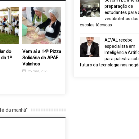
JovemTEC intensi
preparação de
estudantes para 
vestibulinhos das
escolas técnicas
AEVAL recebe
especialista em
Vem aí a 14ª Pizza
O “Despertar da Deusa
Palestra
Inteligência Artific
Solidária da APAE
em Cada Mulher” projeto
Gehringe
para palestra sob
Valinhos
de sucesso no Grupo
Gerencia
futuro da tecnologia nos negó
Rosa e Amor
Mudança
25 mar, 2025
16 nov, 2022
3 out, 2
afé da manhã”