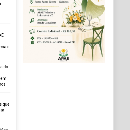
a
AE
mia e
ça do
uem
hos
s que
ar