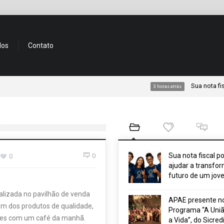
dos
Contato
Sua nota fiscal p
3 horas atrás
Sua nota fiscal p
0
0
ajudar a transfor
futuro de um jov
ealizada no pavilhão de venda
APAE presente n
lém dos produtos de qualidade,
Programa “A Uniã
entes com um café da manhã.
a Vida”, do Sicred