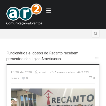
Funcionários e idosos do Recanto recebem
presentes das Lojas Americanas
20 abr, 2020
admin
Assessorados
2.123
0
views
0