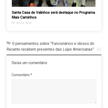
turo
Santa Casa de Valinhos será destaque no Programa
José 
Mais Caminhos
Velhi
30 out, 2018
13 m
0 pensamentos sobre “Funcionários e idosos do
Recanto recebem presentes das Lojas Americanas”
Deixe um comentário
Comentário
*