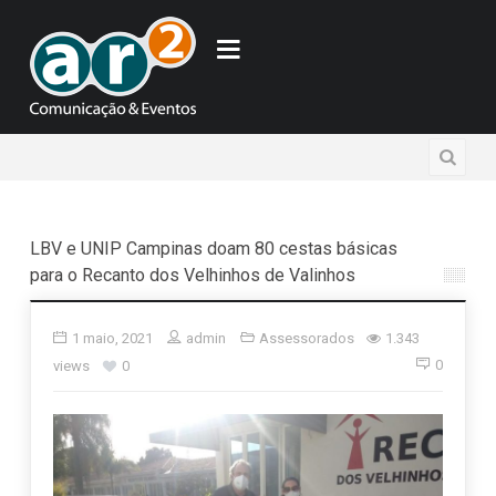
LBV e UNIP Campinas doam 80 cestas básicas
para o Recanto dos Velhinhos de Valinhos
1 maio, 2021
admin
Assessorados
1.343
0
views
0