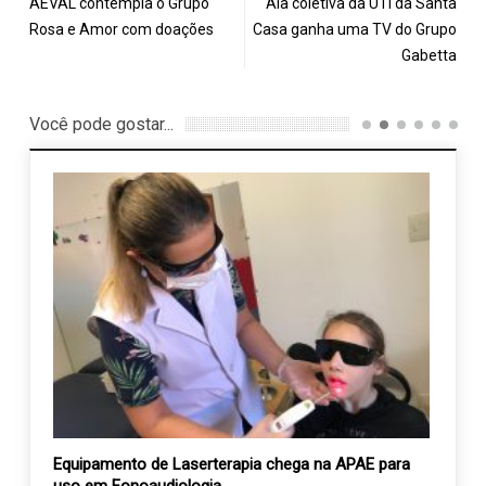
AEVAL contempla o Grupo
Ala coletiva da UTI da Santa
Rosa e Amor com doações
Casa ganha uma TV do Grupo
Gabetta
Você pode gostar...
a da
Equipamento de Laserterapia chega na APAE para
APAE 