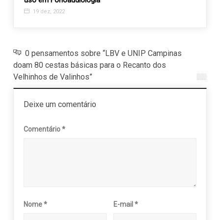
uso em Fonoaudiologia
prevê
19 dez, 2022
29 a
0 pensamentos sobre “LBV e UNIP Campinas
doam 80 cestas básicas para o Recanto dos
Velhinhos de Valinhos”
Deixe um comentário
Comentário
*
Nome
*
E-mail
*