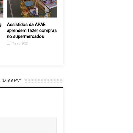
g
Assistidos da APAE
Treinamento que salva
Amigos d
aprendem fazer compras
vidas: equipe do Rosa e
promovem
no supermercados
Amor aprende primeiros
do Recan
socorros
Velhinhos
7 set, 2021
12 maio, 2025
26 nov, 
o da AAPV”