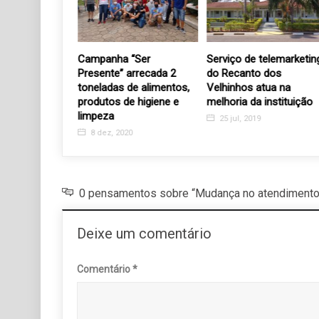
a ASSERUTIL é
Campanha “Ser
Serviço de telemarketin
encontro dos
Presente” arrecada 2
do Recanto dos
da Festa
toneladas de alimentos,
Velhinhos atua na
produtos de higiene e
melhoria da instituição
20
limpeza
25 jul, 2019
8 dez, 2020
0 pensamentos sobre “Mudança no atendiment
Deixe um comentário
Comentário
*