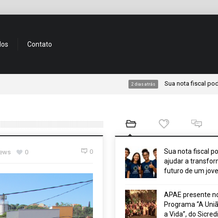
dos
Contato
Sua nota fiscal pode ajudar
2 dias atrás
Sua nota fiscal p
0
iews
0
ajudar a transfor
futuro de um jov
APAE presente n
Programa “A Uniã
a Vida”, do Sicred