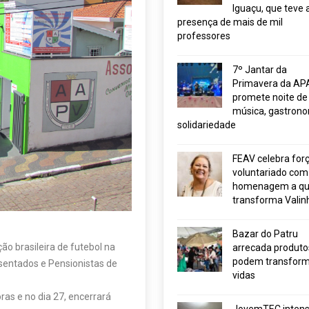
Iguaçu, que teve 
presença de mais de mil
professores
7º Jantar da
Primavera da AP
promete noite de
música, gastrono
solidariedade
FEAV celebra for
voluntariado com
homenagem a q
transforma Valin
Bazar do Patru
ção brasileira de futebol na
arrecada produto
podem transform
entados e Pensionistas de
vidas
oras e no dia 27, encerrará