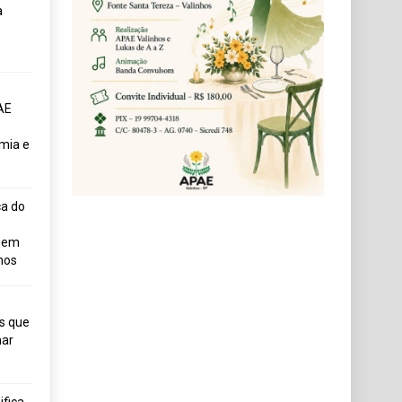
a
AE
mia e
ça do
uem
hos
s que
ar