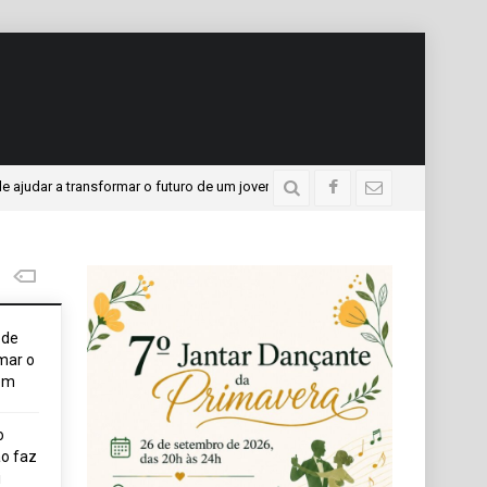
 a transformar o futuro de um jovem
APAE presente no P
4 dias atrás
ode
mar o
em
o
o faz
i