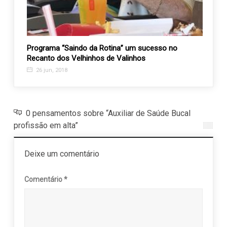
no
Programa “Saindo da Rotina” um sucesso no
AAPV 
Recanto dos Velhinhos de Valinhos
idade
26 jun, 2018
11 j
0 pensamentos sobre “Auxiliar de Saúde Bucal
profissão em alta”
Deixe um comentário
Comentário
*