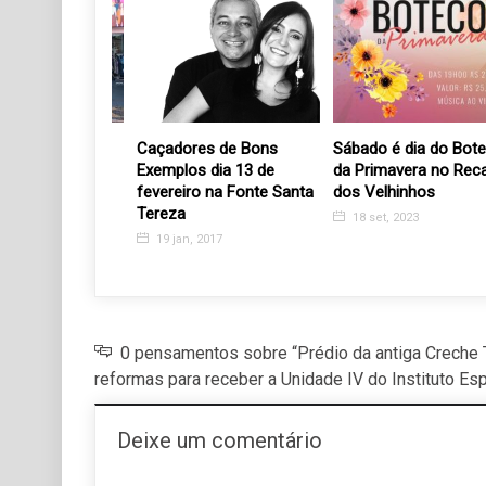
Rosa e Amor
Caçadores de Bons
Sábado é dia do Boteco
 doação de
Exemplos dia 13 de
da Primavera no Recan
fevereiro na Fonte Santa
dos Velhinhos
Tereza
24
18 set, 2023
19 jan, 2017
0 pensamentos sobre “Prédio da antiga Creche T
reformas para receber a Unidade IV do Instituto Es
Deixe um comentário