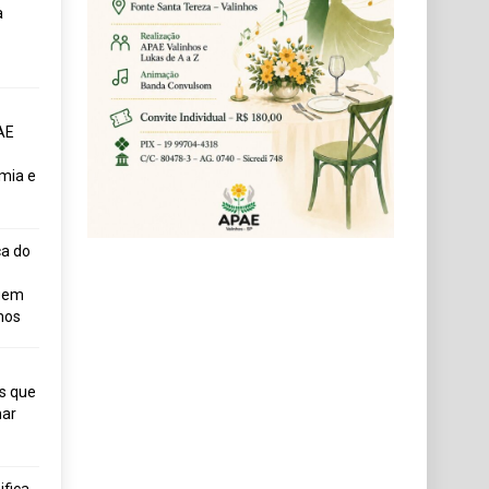
a
AE
mia e
ça do
uem
hos
s que
ar