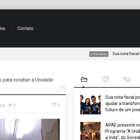
dos
Contato
Sua nota fiscal pode aju
2 dias atrás
s para receber a Unidade
Sua nota fiscal p
ajudar a transfor
0
ews
0
futuro de um jov
APAE presente n
Programa “A Uniã
a Vida”, do Sicred