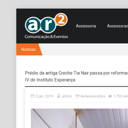
Assessoria
Assessora
Notícias
Prédio da antiga Creche Tia Nair passa por reforma
IV do Instituto Esperança
3 jan, 2019
admin
Assessorados
1.753 vi