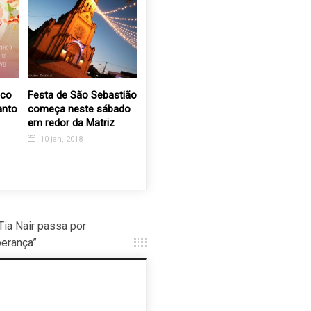
Festa de São Sebastião
Live solidária em prol da
Canil da 
to
começa neste sábado
APAE com Roberto
Municipa
em redor da Matriz
Seresteiro
da Pess
Deficiênci
10 jan, 2018
28 jul, 2020
Múltipla
23 ago, 
ia Nair passa por
perança”