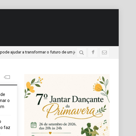
dar a transformar o futuro de um jovem
APAE presente n
4 dias atrás
ode
mar o
em
o
o faz
i