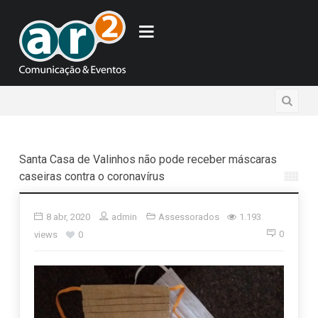
Santa Casa de Valinhos não pode receber máscaras
caseiras contra o coronavírus
8 abr, 2020
admin
Assessorados
1.193
0
views
0