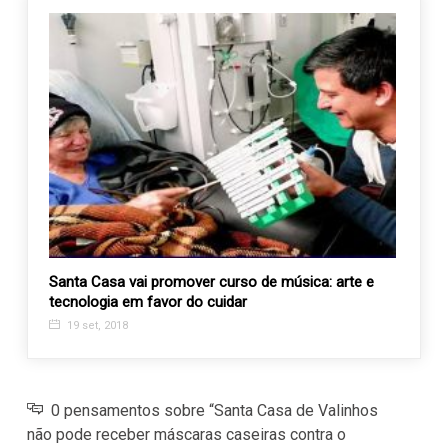
mora
Santa Casa vai promover curso de música: arte e
Setem
tecnologia em favor do cuidar
parti
19 set, 2018
21 s
0 pensamentos sobre “Santa Casa de Valinhos
não pode receber máscaras caseiras contra o